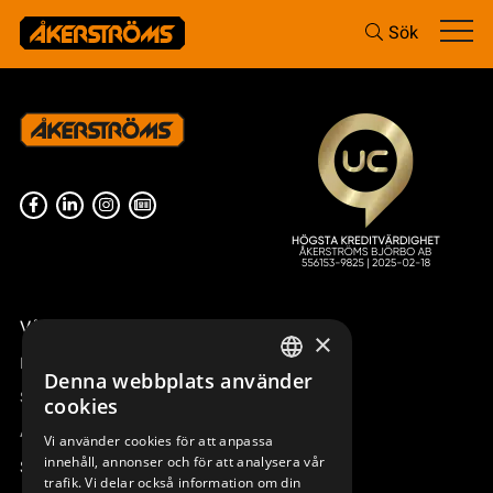
Sök
Våra radiostyrningar – översikt
×
Remotus
Denna webbplats använder
SWEDISH
Sesam
cookies
ENGLISH
Access_Ctrl
Vi använder cookies för att anpassa
innehåll, annonser och för att analysera vår
DEUTSCH
Support
trafik. Vi delar också information om din