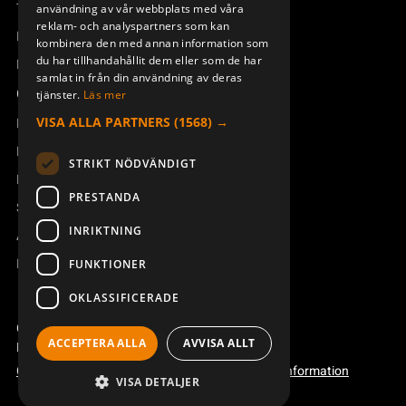
Teknisk support
användning av vår webbplats med våra
reklam- och analyspartners som kan
Boka service
kombinera den med annan information som
du har tillhandahållit dem eller som de har
Manualer och videoinstruktioner
samlat in från din användning av deras
Om Åkerströms
tjänster.
Läs mer
VISA ALLA PARTNERS
(1568) →
Kontakt
Nyheter
STRIKT NÖDVÄNDIGT
Pressrum
PRESTANDA
Säkerhet och direktiv
INRIKTNING
Allmänna villkor
REACH
FUNKTIONER
OKLASSIFICERADE
Copyright ©2026 Åkerströms. All rights reserved.
ACCEPTERA ALLA
AVVISA ALLT
Björbovägen 143, 786 97 Björbo.
Code of conduct
Integritetspolicy
Webbplatsinformation
VISA DETALJER