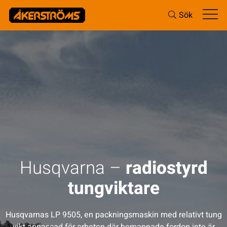
Sök
Husqvarna –
radiostyrd
tungviktare
Husqvarnas LP 9505, en packningsmaskin med relativt tung
vikt anpassad för arbeten där bemannade fordon inte är