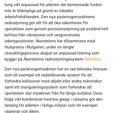
tung vikt anpassad för arbeten där bemannade fordon
inte är tillämpliga på grund av riskabla
arbetsförhållanden. Den nya packningsmaskinens
radiostyrning gör allt för att öka säkerheten för
operatören som genom precisonsstyrning på avstånd helt
befrias från vibrationer och oergonomiska
arbetspositioner. Åkerströms har tillsammans med
Husqvarna i Bulgarien, under en längre
utvecklingsprocess skapat en anpassad lösning som
bygger på Åkerströms radiostyrningssystem
Remotus
.
Den nya packningsmaskinen har en rad tekniska finesser
som till exempel ett radarliknande system för att
förhindra kollisioner med objekt eller andra människor
samt ett trianguleringssystem som förhindrar att
operatören styr maskinen från för långa avstånd. Dess
höga vikt kombinerat med bra grepp i valsarna gör den
lämplig för arbeten i farliga miljöer som till exempel
vägrenar och diken.