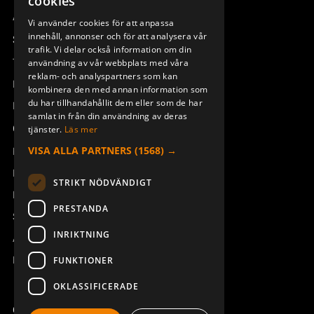
cookies
ENGLISH
Access_Ctrl
Vi använder cookies för att anpassa
innehåll, annonser och för att analysera vår
DEUTSCH
Support
trafik. Vi delar också information om din
Teknisk support
användning av vår webbplats med våra
reklam- och analyspartners som kan
Boka service
kombinera den med annan information som
du har tillhandahållit dem eller som de har
Manualer och videoinstruktioner
samlat in från din användning av deras
Om Åkerströms
tjänster.
Läs mer
VISA ALLA PARTNERS
(1568) →
Kontakt
Nyheter
STRIKT NÖDVÄNDIGT
Pressrum
PRESTANDA
Säkerhet och direktiv
INRIKTNING
Allmänna villkor
REACH
FUNKTIONER
OKLASSIFICERADE
Copyright ©2026 Åkerströms. All rights reserved.