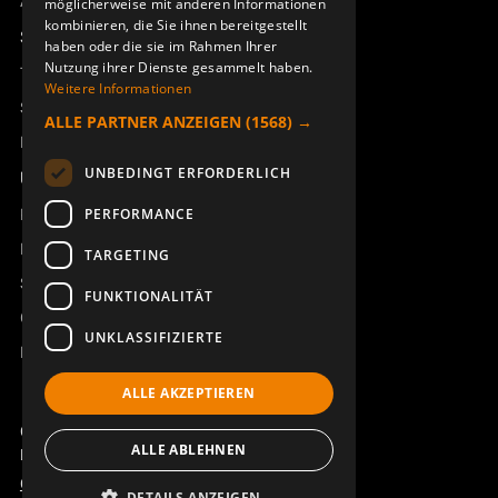
Access_Ctrl
möglicherweise mit anderen Informationen
kombinieren, die Sie ihnen bereitgestellt
Support
haben oder die sie im Rahmen Ihrer
Nutzung ihrer Dienste gesammelt haben.
GUMMIKAPPENSET SILIKON
HANDGRIFF MC91/92/96/97
Technischer Support
300/500J
Weitere Informationen
944280-001
900965-000
Service buchen
ALLE PARTNER ANZEIGEN
(1568) →
Handbücher und Videoanleitungen
UNBEDINGT ERFORDERLICH
Über Åkerströms
Kontakt
PERFORMANCE
Neuigkeiten
TARGETING
Sicherheit und Richtlinien
FUNKTIONALITÄT
Geschäftsbedingungen
UNKLASSIFIZIERTE
REACH
ALLE AKZEPTIEREN
GEHÄUSE DISPLAY
DISPLAY-HALTERUNG
RÜCKSEITE 300/500JD
RECHTS MC91,92,96,97
Copyright ©2026 Åkerströms. All rights reserved.
938751-000
907844-001
ALLE ABLEHNEN
Björbovägen 143, 786 97 Björbo.
Code of Conduct
Datenschutzerklärung
DETAILS ANZEIGEN