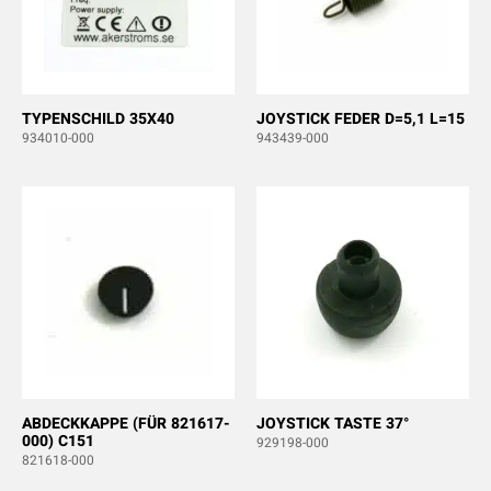
TYPENSCHILD 35X40
JOYSTICK FEDER D=5,1 L=15
934010-000
943439-000
ABDECKKAPPE (FÜR 821617-
JOYSTICK TASTE 37°
000) C151
929198-000
821618-000