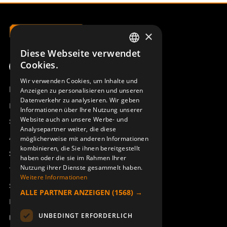
×
Diese Webseite verwendet
SWEDISH
Cookies.
ENGLISH
Wir verwenden Cookies, um Inhalte und
Produktübersicht
Anzeigen zu personalisieren und unseren
DEUTSCH
Datenverkehr zu analysieren. Wir geben
Remotus
Informationen über Ihre Nutzung unserer
Website auch an unsere Werbe- und
Sesam
Analysepartner weiter, die diese
Access_Ctrl
möglicherweise mit anderen Informationen
kombinieren, die Sie ihnen bereitgestellt
Support
haben oder die sie im Rahmen Ihrer
Nutzung ihrer Dienste gesammelt haben.
Technischer Support
Weitere Informationen
Service buchen
ALLE PARTNER ANZEIGEN
(1568) →
Handbücher und Videoanleitungen
UNBEDINGT ERFORDERLICH
Über Åkerströms