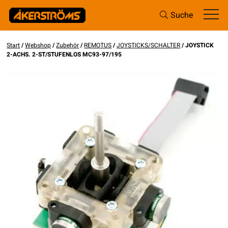
Suche
Start
/
Webshop
/
Zubehör
/
REMOTUS
/
JOYSTICKS/SCHALTER
/ JOYSTICK
2-ACHS. 2-ST/STUFENLOS MC93-97/195