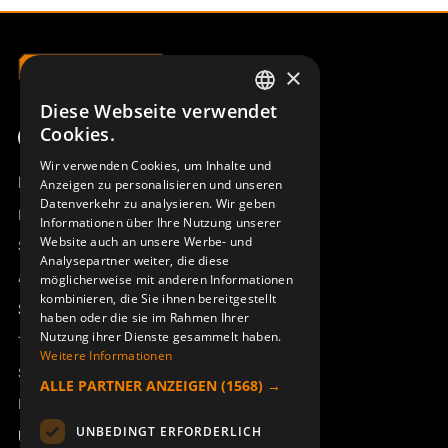
×
Diese Webseite verwendet
SWEDISH
Cookies.
ENGLISH
Wir verwenden Cookies, um Inhalte und
Produktübersicht
Anzeigen zu personalisieren und unseren
DEUTSCH
Datenverkehr zu analysieren. Wir geben
Remotus
Informationen über Ihre Nutzung unserer
Website auch an unsere Werbe- und
Sesam
Analysepartner weiter, die diese
Access_Ctrl
möglicherweise mit anderen Informationen
kombinieren, die Sie ihnen bereitgestellt
Support
haben oder die sie im Rahmen Ihrer
Nutzung ihrer Dienste gesammelt haben.
Technischer Support
Weitere Informationen
Service buchen
ALLE PARTNER ANZEIGEN
(1568) →
Handbücher und Videoanleitungen
UNBEDINGT ERFORDERLICH
Über Åkerströms