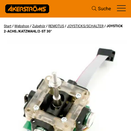
Suche
Start
/
Webshop
/
Zubehör
/
REMOTUS
/
JOYSTICKS/SCHALTER
/ JOYSTICK
2-ACHS./KATZWAHL/2-ST 30°