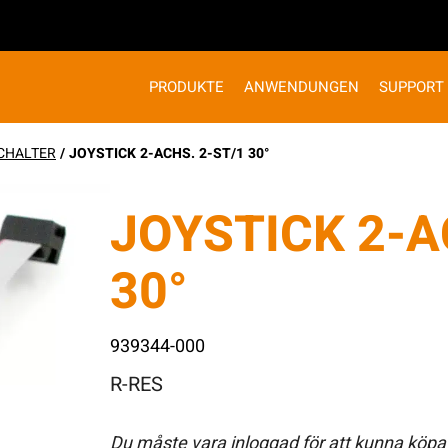
PRODUKTE
ANWENDUNGEN
SUPPORT
CHALTER
/ JOYSTICK 2-ACHS. 2-ST/1 30°
JOYSTICK 2-A
30°
939344-000
R-RES
Du måste vara inloggad för att kunna köpa