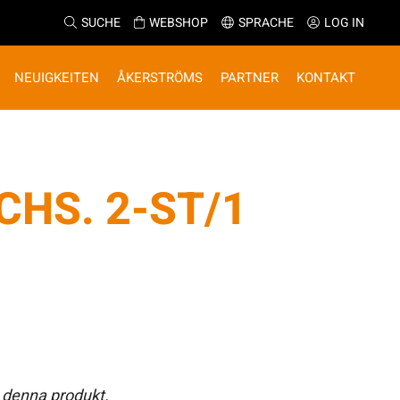
SUCHE
WEBSHOP
SPRACHE
LOG IN
NEUIGKEITEN
ÅKERSTRÖMS
PARTNER
KONTAKT
CHS. 2-ST/1
 denna produkt.