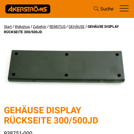
Suche
Start
/
Webshop
/
Zubehör
/
REMOTUS
/
GEHÄUSE
/ GEHÄUSE DISPLAY
RÜCKSEITE 300/500JD
GEHÄUSE DISPLAY
RÜCKSEITE 300/500JD
938751-000