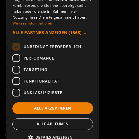
kombinieren, die Sie ihnen bereitgestellt
Support
haben oder die sie im Rahmen Ihrer
Nutzung ihrer Dienste gesammelt haben.
Technischer Support
Weitere Informationen
Service buchen
ALLE PARTNER ANZEIGEN
(1568) →
Handbücher und Videoanleitungen
UNBEDINGT ERFORDERLICH
Über Åkerströms
Kontakt
PERFORMANCE
Neuigkeiten
TARGETING
Sicherheit und Richtlinien
FUNKTIONALITÄT
Geschäftsbedingungen
UNKLASSIFIZIERTE
REACH
ALLE AKZEPTIEREN
Copyright ©2026 Åkerströms. All rights reserved.
ALLE ABLEHNEN
Björbovägen 143, 786 97 Björbo.
Code of Conduct
Datenschutzerklärung
DETAILS ANZEIGEN