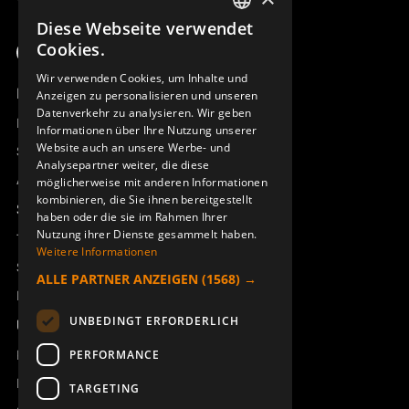
Diese Webseite verwendet
SWEDISH
Cookies.
ENGLISH
Wir verwenden Cookies, um Inhalte und
Produktübersicht
Anzeigen zu personalisieren und unseren
DEUTSCH
Datenverkehr zu analysieren. Wir geben
Remotus
Informationen über Ihre Nutzung unserer
Website auch an unsere Werbe- und
Sesam
Analysepartner weiter, die diese
Access_Ctrl
möglicherweise mit anderen Informationen
kombinieren, die Sie ihnen bereitgestellt
Support
haben oder die sie im Rahmen Ihrer
Nutzung ihrer Dienste gesammelt haben.
Technischer Support
Weitere Informationen
Service buchen
ALLE PARTNER ANZEIGEN
(1568) →
Handbücher und Videoanleitungen
UNBEDINGT ERFORDERLICH
Über Åkerströms
Kontakt
PERFORMANCE
Neuigkeiten
TARGETING