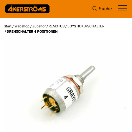
Suche
Start
/
Webshop
/
Zubehör
/
REMOTUS
/
JOYSTICKS/SCHALTER
/ DREHSCHALTER 4 POSITIONEN