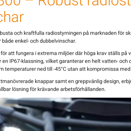
00 – Robust radiost
char
usta och kraftfulla radiostyrningen på marknaden för s
r både enkel- och dubbelvinschar.
för att fungera i extrema miljöer där höga krav ställs på v
r en IP67-klassning, vilket garanterar en helt vatten- oc
m temperaturer ned till -45°C utan att kompromissa med
ättmanövrerade knappar samt en greppvänlig design, er
llbar lösning för krävande arbetsförhållanden.