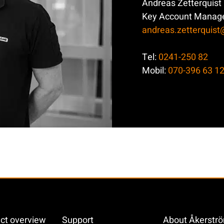
Andreas Zetterquist
Key Account Manag
andreas.zetterquis
Tel:
0241-250 82
Mobil:
070-396 63 1
ct overview
Support
About Åkerstr