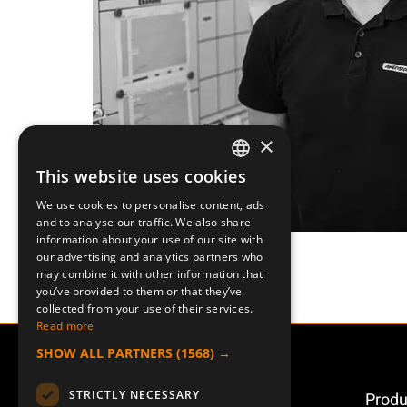
×
This website uses cookies
SWEDISH
We use cookies to personalise content, ads
ENGLISH
and to analyse our traffic. We also share
information about your use of our site with
DEUTSCH
our advertising and analytics partners who
may combine it with other information that
you’ve provided to them or that they’ve
collected from your use of their services.
Read more
SHOW ALL PARTNERS
(1568) →
STRICTLY NECESSARY
Produ