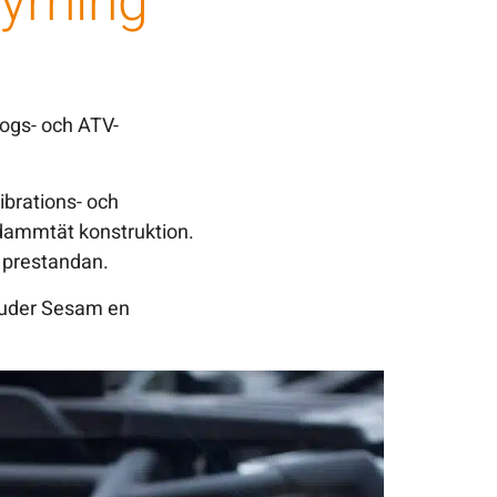
yrning
kogs- och ATV-
ibrations- och
h dammtät konstruktion.
 prestandan.
bjuder Sesam en