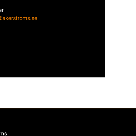
er
t@akerstroms.se
2
öms