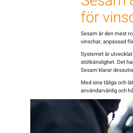
Sesam 8
för vins
Sesam är den mest rob
vinschar, anpassad fö
Systemet är utvecklat 
stötkänslighet. Det ha
Sesam klarar dessuto
Med sina tåliga och l
användarvänlig och hå