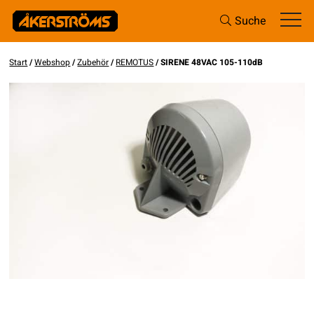
Suche
Start
/
Webshop
/
Zubehör
/
REMOTUS
/ SIRENE 48VAC 105-110dB