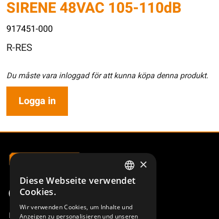
SIRENE 48VAC 105-110dB
917451-000
R-RES
Du måste vara inloggad för att kunna köpa denna produkt.
Logga in
×
Diese Webseite verwendet
SWEDISH
Cookies.
ENGLISH
Wir verwenden Cookies, um Inhalte und
Produktübersicht
Anzeigen zu personalisieren und unseren
DEUTSCH