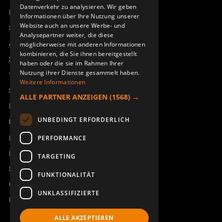
Datenverkehr zu analysieren. Wir geben
Remotus
Informationen über Ihre Nutzung unserer
Website auch an unsere Werbe- und
Sesam
Analysepartner weiter, die diese
Access_Ctrl
möglicherweise mit anderen Informationen
kombinieren, die Sie ihnen bereitgestellt
Support
haben oder die sie im Rahmen Ihrer
Nutzung ihrer Dienste gesammelt haben.
Technischer Support
Weitere Informationen
Service buchen
ALLE PARTNER ANZEIGEN
(1568) →
Handbücher und Videoanleitungen
UNBEDINGT ERFORDERLICH
Über Åkerströms
Kontakt
PERFORMANCE
Neuigkeiten
TARGETING
Sicherheit und Richtlinien
FUNKTIONALITÄT
Geschäftsbedingungen
UNKLASSIFIZIERTE
REACH
ALLE AKZEPTIEREN