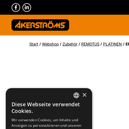
Start
/
Webshop
/
Zubehör
/
REMOTUS
/
PLATINEN
/ E
×
Diese Webseite verwendet
SWEDISH
Cookies.
ENGLISH
Wir verwenden Cookies, um Inhalte und
Anzeigen zu personalisieren und unseren
DEUTSCH