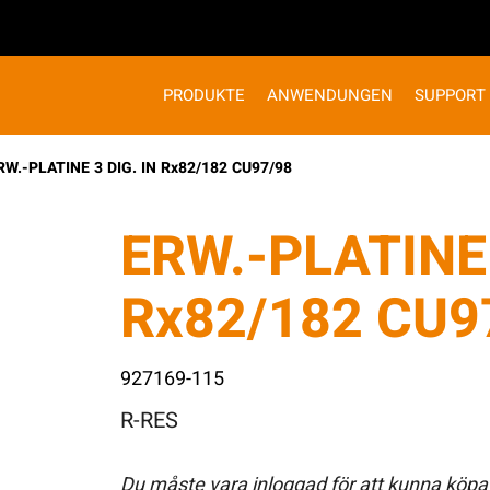
PRODUKTE
ANWENDUNGEN
SUPPORT
RW.-PLATINE 3 DIG. IN Rx82/182 CU97/98
ERW.-PLATINE 
Rx82/182 CU9
927169-115
R-RES
Du måste vara inloggad för att kunna köpa