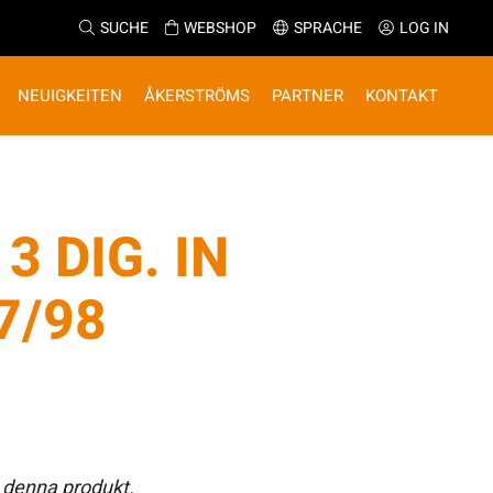
SUCHE
WEBSHOP
SPRACHE
LOG IN
NEUIGKEITEN
ÅKERSTRÖMS
PARTNER
KONTAKT
3 DIG. IN
7/98
 denna produkt.