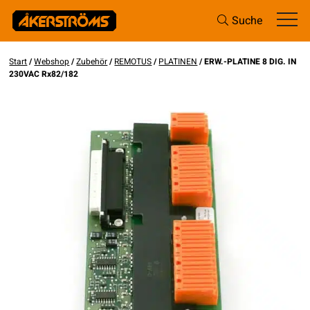
Suche
Start
/
Webshop
/
Zubehör
/
REMOTUS
/
PLATINEN
/ ERW.-PLATINE 8 DIG. IN
230VAC Rx82/182