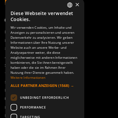
×
Diese Webseite verwendet
SWEDISH
Cookies.
ENGLISH
Wir verwenden Cookies, um Inhalte und
Produktübersicht
Anzeigen zu personalisieren und unseren
DEUTSCH
Datenverkehr zu analysieren. Wir geben
Remotus
Informationen über Ihre Nutzung unserer
Website auch an unsere Werbe- und
Sesam
Analysepartner weiter, die diese
Access_Ctrl
möglicherweise mit anderen Informationen
kombinieren, die Sie ihnen bereitgestellt
Support
haben oder die sie im Rahmen Ihrer
Nutzung ihrer Dienste gesammelt haben.
Technischer Support
Weitere Informationen
Service buchen
ALLE PARTNER ANZEIGEN
(1568) →
Handbücher und Videoanleitungen
UNBEDINGT ERFORDERLICH
Über Åkerströms
Kontakt
PERFORMANCE
Neuigkeiten
TARGETING