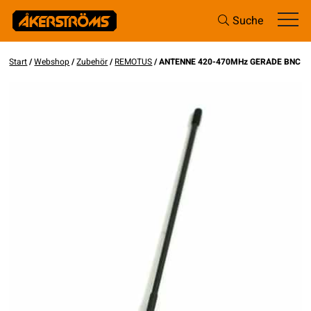
Suche
Start
/
Webshop
/
Zubehör
/
REMOTUS
/ ANTENNE 420-470MHz GERADE BNC