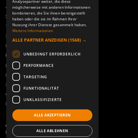
Analysepartner weiter, die diese
Access_Ctrl
möglicherweise mit anderen Informationen
kombinieren, die Sie ihnen bereitgestellt
Support
haben oder die sie im Rahmen Ihrer
Nutzung ihrer Dienste gesammelt haben.
Technischer Support
Weitere Informationen
Service buchen
ALLE PARTNER ANZEIGEN
(1568) →
Handbücher und Videoanleitungen
UNBEDINGT ERFORDERLICH
Über Åkerströms
Kontakt
PERFORMANCE
Neuigkeiten
TARGETING
Sicherheit und Richtlinien
FUNKTIONALITÄT
Geschäftsbedingungen
UNKLASSIFIZIERTE
REACH
ALLE AKZEPTIEREN
Copyright ©2026 Åkerströms. All rights reserved.
ALLE ABLEHNEN
Björbovägen 143, 786 97 Björbo.