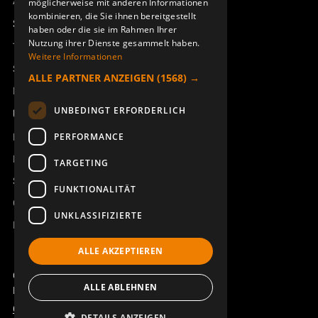
Access_Ctrl
möglicherweise mit anderen Informationen
kombinieren, die Sie ihnen bereitgestellt
Support
haben oder die sie im Rahmen Ihrer
Nutzung ihrer Dienste gesammelt haben.
Technischer Support
Weitere Informationen
SYMBOLBOGEN AQ80 DIN
SYMBOLBOGEN AQ80 SHIFT
Service buchen
ALLE PARTNER ANZEIGEN
(1568) →
949827-001
949827-002
Handbücher und Videoanleitungen
UNBEDINGT ERFORDERLICH
Über Åkerströms
Kontakt
PERFORMANCE
Neuigkeiten
TARGETING
Sicherheit und Richtlinien
FUNKTIONALITÄT
Geschäftsbedingungen
UNKLASSIFIZIERTE
REACH
ALLE AKZEPTIEREN
SYMBOLBOGEN AQ80 SHIFT
GUMMIABDECKUNG J/M/T-
DIN
RX ERA 8B AQ80-8
Copyright ©2026 Åkerströms. All rights reserved.
ALLE ABLEHNEN
949827-003
949819-000
Björbovägen 143, 786 97 Björbo.
Code of Conduct
Datenschutzerklärung
DETAILS ANZEIGEN