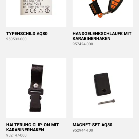
TYPENSCHILD AQ80
HANDGELENKSCHLAUFE MIT
KARABINERHAKEN
950533-000
957424-000
HALTERUNG CLIP-ON MIT
MAGNET-SET AQ80
KARABINERHAKEN
952944-100
952147-000