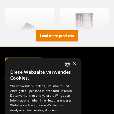
Load more products
×
DOPPELDRUCKTASTER AQ80
SYMBOLBOGEN AQ80
JUPITER NORDIC, CS
949695-000
Diese Webseite verwendet
949827-000
SWEDISH
Cookies.
ENGLISH
Wir verwenden Cookies, um Inhalte und
Produktübersicht
Anzeigen zu personalisieren und unseren
DEUTSCH
Datenverkehr zu analysieren. Wir geben
Remotus
Informationen über Ihre Nutzung unserer
Website auch an unsere Werbe- und
Sesam
Analysepartner weiter, die diese