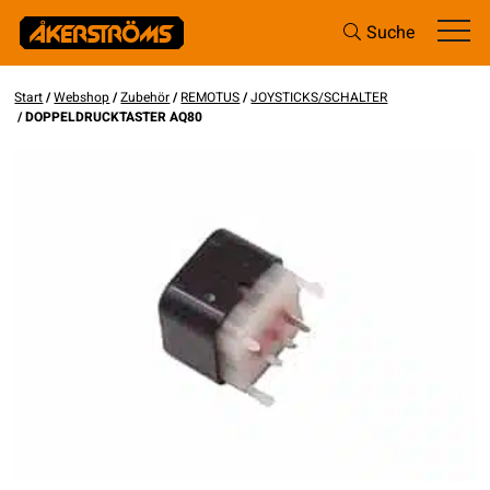
Suche
Start
/
Webshop
/
Zubehör
/
REMOTUS
/
JOYSTICKS/SCHALTER
/ DOPPELDRUCKTASTER AQ80