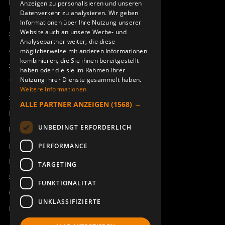
Produktübersicht
Anzeigen zu personalisieren und unseren
DEUTSCH
Datenverkehr zu analysieren. Wir geben
Remotus
Informationen über Ihre Nutzung unserer
Website auch an unsere Werbe- und
Sesam
Analysepartner weiter, die diese
Access_Ctrl
möglicherweise mit anderen Informationen
kombinieren, die Sie ihnen bereitgestellt
Support
haben oder die sie im Rahmen Ihrer
Nutzung ihrer Dienste gesammelt haben.
Technischer Support
Weitere Informationen
Service buchen
ALLE PARTNER ANZEIGEN
(1568) →
Handbücher und Videoanleitungen
UNBEDINGT ERFORDERLICH
Über Åkerströms
Kontakt
PERFORMANCE
Neuigkeiten
TARGETING
Sicherheit und Richtlinien
FUNKTIONALITÄT
Geschäftsbedingungen
UNKLASSIFIZIERTE
REACH