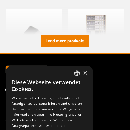
Load more products
×
DOPPELDRUCKTASTER AQ80
SYMBOLBOGEN AQ80
JUPITER NORDIC, CS
949695-000
Diese Webseite verwendet
949827-000
SWEDISH
Cookies.
ENGLISH
Wir verwenden Cookies, um Inhalte und
Produktübersicht
Anzeigen zu personalisieren und unseren
DEUTSCH
Datenverkehr zu analysieren. Wir geben
Remotus
Informationen über Ihre Nutzung unserer
Website auch an unsere Werbe- und
Sesam
Analysepartner weiter, die diese