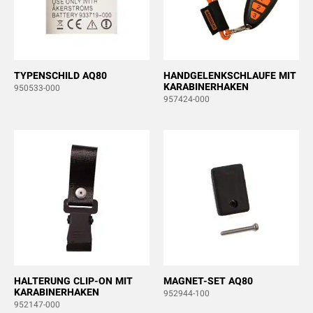
TYPENSCHILD AQ80
HANDGELENKSCHLAUFE MIT
KARABINERHAKEN
950533-000
957424-000
HALTERUNG CLIP-ON MIT
MAGNET-SET AQ80
KARABINERHAKEN
952944-100
952147-000