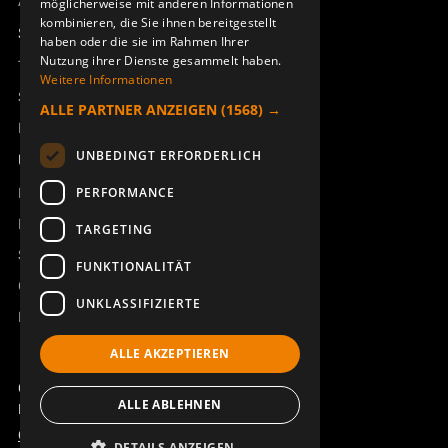
Access_Ctrl
möglicherweise mit anderen Informationen
kombinieren, die Sie ihnen bereitgestellt
Support
haben oder die sie im Rahmen Ihrer
Nutzung ihrer Dienste gesammelt haben.
Technischer Support
Weitere Informationen
SYMBOLBOGEN AQ80 DIN
SYMBOLBOGEN AQ80 SHIFT
Service buchen
ALLE PARTNER ANZEIGEN
(1568) →
949827-001
949827-002
Handbücher und Videoanleitungen
UNBEDINGT ERFORDERLICH
Über Åkerströms
Kontakt
PERFORMANCE
Neuigkeiten
TARGETING
Sicherheit und Richtlinien
FUNKTIONALITÄT
Geschäftsbedingungen
UNKLASSIFIZIERTE
REACH
ALLE AKZEPTIEREN
SYMBOLBOGEN AQ80 SHIFT
GUMMIABDECKUNG J/M/T-
DIN
RX ERA 6B AQ80-6
Copyright ©2026 Åkerströms. All rights reserved.
ALLE ABLEHNEN
949827-003
949819-001
Björbovägen 143, 786 97 Björbo.
Code of Conduct
Datenschutzerklärung
DETAILS ANZEIGEN