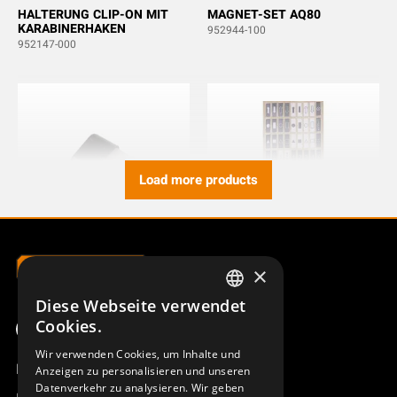
HALTERUNG CLIP-ON MIT
MAGNET-SET AQ80
KARABINERHAKEN
952944-100
952147-000
Load more products
×
DOPPELDRUCKTASTER AQ80
SYMBOLBOGEN AQ80
JUPITER NORDIC, CS
949695-000
Diese Webseite verwendet
949827-000
SWEDISH
Cookies.
ENGLISH
Wir verwenden Cookies, um Inhalte und
Produktübersicht
Anzeigen zu personalisieren und unseren
DEUTSCH
Datenverkehr zu analysieren. Wir geben