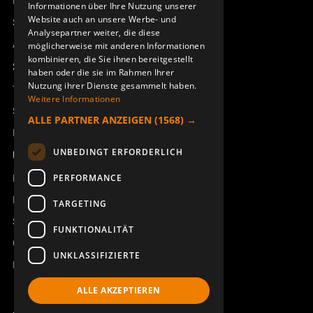
Remotus
Informationen über Ihre Nutzung unserer
Website auch an unsere Werbe- und
Sesam
Analysepartner weiter, die diese
Access_Ctrl
möglicherweise mit anderen Informationen
kombinieren, die Sie ihnen bereitgestellt
Support
haben oder die sie im Rahmen Ihrer
Nutzung ihrer Dienste gesammelt haben.
Technischer Support
Weitere Informationen
SYMBOLBOGEN AQ80 DIN
SYMBOLBOGEN AQ80 SHIFT
Service buchen
ALLE PARTNER ANZEIGEN
(1568) →
949827-001
949827-002
Handbücher und Videoanleitungen
UNBEDINGT ERFORDERLICH
Über Åkerströms
Kontakt
PERFORMANCE
Neuigkeiten
TARGETING
Sicherheit und Richtlinien
FUNKTIONALITÄT
Geschäftsbedingungen
UNKLASSIFIZIERTE
REACH
ALLE AKZEPTIEREN
SYMBOLBOGEN AQ80 SHIFT
GUMMIABDECKUNG J/M/T-