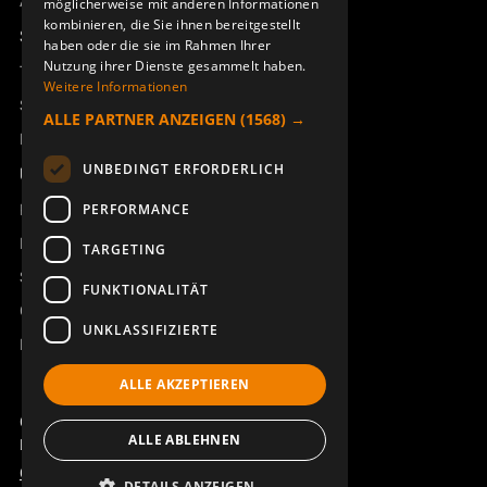
Access_Ctrl
möglicherweise mit anderen Informationen
kombinieren, die Sie ihnen bereitgestellt
Support
haben oder die sie im Rahmen Ihrer
Nutzung ihrer Dienste gesammelt haben.
Technischer Support
Weitere Informationen
BESCHRIFTUNG FÜR
BUMPER TX50/51/52
Service buchen
ALLE PARTNER ANZEIGEN
(1568) →
DREHSCHALTER TX50 B9RS
933590-000
Handbücher und Videoanleitungen
934194-000
UNBEDINGT ERFORDERLICH
Über Åkerströms
Kontakt
PERFORMANCE
Neuigkeiten
TARGETING
Sicherheit und Richtlinien
FUNKTIONALITÄT
Geschäftsbedingungen
UNKLASSIFIZIERTE
REACH
ALLE AKZEPTIEREN
DREHSCHALTER 4
FUNKMODUL TRX BQ
Copyright ©2026 Åkerströms. All rights reserved.
POSITIONEN
800MHz
ALLE ABLEHNEN
Björbovägen 143, 786 97 Björbo.
934261-000
947966-863
Code of Conduct
Datenschutzerklärung
DETAILS ANZEIGEN