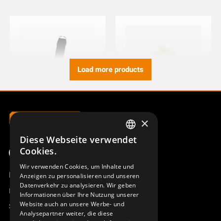
Load more products
×
HANDGELENKSCHLAUFE
DRUCKTASTER 8-9-10B
TX50/51/52
933647-000
Diese Webseite verwendet
933721-000
SWEDISH
Cookies.
ENGLISH
Wir verwenden Cookies, um Inhalte und
Produktübersicht
Anzeigen zu personalisieren und unseren
DEUTSCH
Datenverkehr zu analysieren. Wir geben
Remotus
Informationen über Ihre Nutzung unserer
Website auch an unsere Werbe- und
Sesam
Analysepartner weiter, die diese