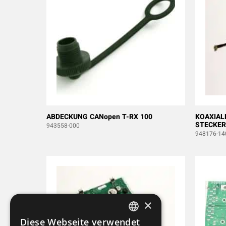
ABDECKUNG CANopen T-RX 100
KOAXIAL
STECKER
943558-000
948176-14
×
Diese Webseite verwendet
SWEDISH