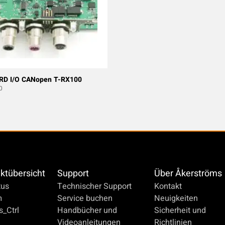
RD I/O CANopen T-RX100
0
ktübersicht
Support
Über Åkerströms
us
Technischer Support
Kontakt
m
Service buchen
Neuigkeiten
_Ctrl
Handbücher und
Sicherheit und
Videoanleitungen
Richtlinien