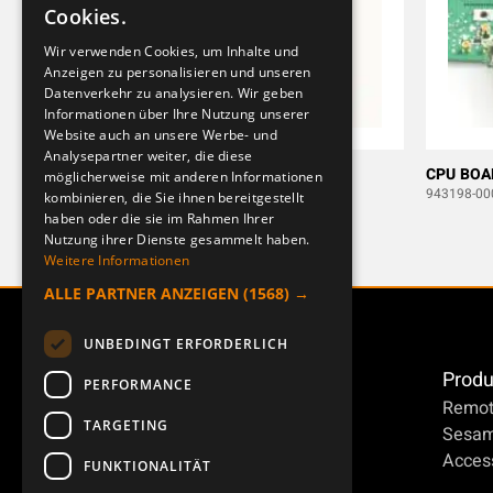
Cookies.
ENGLISH
Wir verwenden Cookies, um Inhalte und
Anzeigen zu personalisieren und unseren
DEUTSCH
Datenverkehr zu analysieren. Wir geben
Informationen über Ihre Nutzung unserer
Website auch an unsere Werbe- und
Analysepartner weiter, die diese
CPU KORT I/O 2.4 T-RX 100
CPU BOA
möglicherweise mit anderen Informationen
947741-000
943198-00
kombinieren, die Sie ihnen bereitgestellt
haben oder die sie im Rahmen Ihrer
Nutzung ihrer Dienste gesammelt haben.
Weitere Informationen
ALLE PARTNER ANZEIGEN
(1568) →
UNBEDINGT ERFORDERLICH
Produ
PERFORMANCE
Remot
TARGETING
Sesa
Access
FUNKTIONALITÄT