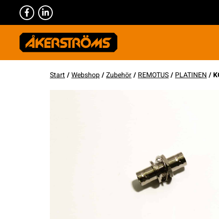
Start
/
Webshop
/
Zubehör
/
REMOTUS
/
PLATINEN
/ K