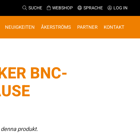
SUCHE
WEBSHOP
SPRACHE
LOG IN
NEUIGKEITEN
ÅKERSTRÖMS
PARTNER
KONTAKT
KER BNC-
ÄUSE
 denna produkt.