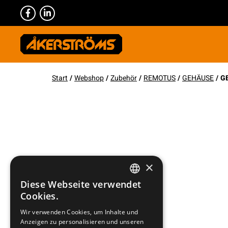
Start
/
Webshop
/
Zubehör
/
REMOTUS
/
GEHÄUSE
/ G
×
Diese Webseite verwendet
SWEDISH
Cookies.
ENGLISH
Wir verwenden Cookies, um Inhalte und
Anzeigen zu personalisieren und unseren
DEUTSCH