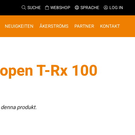
SUCHE
WEBSHOP
SPRACHE
LOG IN
NEUIGKEITEN
ÅKERSTRÖMS
PARTNER
KONTAKT
pen T-Rx 100
 denna produkt.