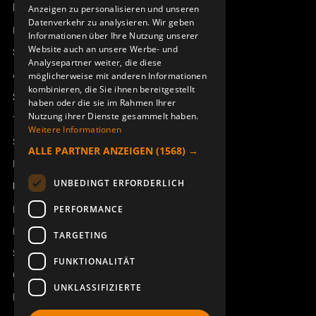
Produktübersicht
Anzeigen zu personalisieren und unseren
DEUTSCH
Datenverkehr zu analysieren. Wir geben
Remotus
Informationen über Ihre Nutzung unserer
Website auch an unsere Werbe- und
Sesam
Analysepartner weiter, die diese
Access_Ctrl
möglicherweise mit anderen Informationen
kombinieren, die Sie ihnen bereitgestellt
Support
haben oder die sie im Rahmen Ihrer
Nutzung ihrer Dienste gesammelt haben.
Technischer Support
Weitere Informationen
Service buchen
ALLE PARTNER ANZEIGEN
(1568) →
Handbücher und Videoanleitungen
UNBEDINGT ERFORDERLICH
Über Åkerströms
Kontakt
PERFORMANCE
Neuigkeiten
TARGETING
Sicherheit und Richtlinien
FUNKTIONALITÄT
Geschäftsbedingungen
UNKLASSIFIZIERTE
REACH