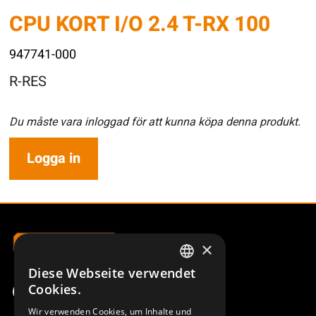
CPU KORT I/O 2.4 T-RX 100
947741-000
R-RES
Du måste vara inloggad för att kunna köpa denna produkt.
Logga in
×
Diese Webseite verwendet
SWEDISH
Cookies.
ENGLISH
Wir verwenden Cookies, um Inhalte und