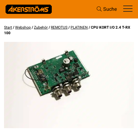
Suche
Start
/
Webshop
/
Zubehör
/
REMOTUS
/
PLATINEN
/ CPU KORT I/O 2.4 T-RX
100