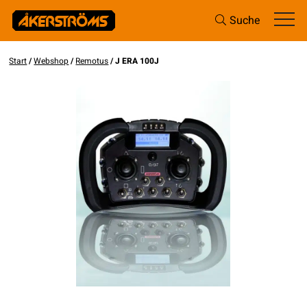
Suche
Start
/
Webshop
/
Remotus
/ J ERA 100J