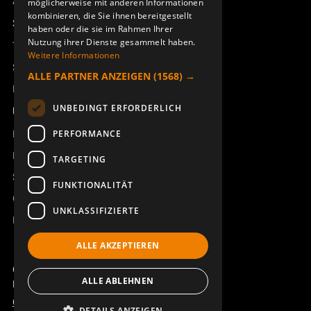
Access_Ctrl
möglicherweise mit anderen Informationen
kombinieren, die Sie ihnen bereitgestellt
Support
haben oder die sie im Rahmen Ihrer
Nutzung ihrer Dienste gesammelt haben.
Technischer Support
Weitere Informationen
DRUCKTASTENFELD MC11
AKKUKASSETTE J/M/T-RX
Service buchen
ALLE PARTNER ANZEIGEN
(1568) →
ERA 100J
950068-000
Handbücher und Videoanleitungen
948848-000
UNBEDINGT ERFORDERLICH
Über Åkerströms
Kontakt
PERFORMANCE
Neuigkeiten
TARGETING
Sicherheit und Richtlinien
FUNKTIONALITÄT
Geschäftsbedingungen
UNKLASSIFIZIERTE
REACH
ALLE AKZEPTIEREN
STOPPTASTE M. KABEL
AKKU 8B/10B/12B/28J B/ERA
Copyright ©2026 Åkerströms. All rights reserved.
MC11/110
ALLE ABLEHNEN
933719-000
Björbovägen 143, 786 97 Björbo.
949962-000
Code of Conduct
Datenschutzerklärung
DETAILS ANZEIGEN