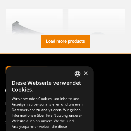
Load more products
×
RÜCKTEIL ERA 100J
GUMMIBALG EPDM SHORE
60°
948849-000
Diese Webseite verwendet
937401-000
SWEDISH
Cookies.
ENGLISH
Wir verwenden Cookies, um Inhalte und
Produktübersicht
Anzeigen zu personalisieren und unseren
DEUTSCH
Datenverkehr zu analysieren. Wir geben
Remotus
Informationen über Ihre Nutzung unserer
Website auch an unsere Werbe- und
Sesam
Analysepartner weiter, die diese