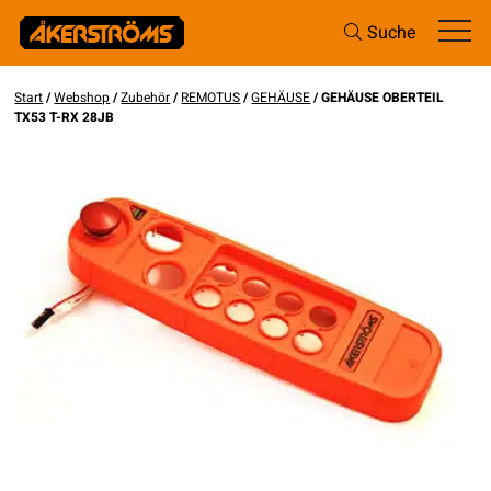
Suche
Start
/
Webshop
/
Zubehör
/
REMOTUS
/
GEHÄUSE
/ GEHÄUSE OBERTEIL
TX53 T-RX 28JB