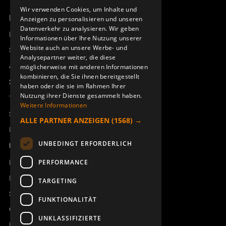
ENGLISH
947082-001
Wir verwenden Cookies, um Inhalte und
Produktübersicht
Anzeigen zu personalisieren und unseren
DEUTSCH
Datenverkehr zu analysieren. Wir geben
Remotus
Informationen über Ihre Nutzung unserer
Website auch an unsere Werbe- und
Sesam
Analysepartner weiter, die diese
Access_Ctrl
möglicherweise mit anderen Informationen
kombinieren, die Sie ihnen bereitgestellt
Support
haben oder die sie im Rahmen Ihrer
Nutzung ihrer Dienste gesammelt haben.
Technischer Support
Weitere Informationen
Service buchen
ALLE PARTNER ANZEIGEN
(1568) →
Handbücher und Videoanleitungen
CPU-MODEM TX53
UNBEDINGT ERFORDERLICH
944660-001
Über Åkerströms
Kontakt
PERFORMANCE
Neuigkeiten
TARGETING
Sicherheit und Richtlinien
FUNKTIONALITÄT
Geschäftsbedingungen
UNKLASSIFIZIERTE
REACH