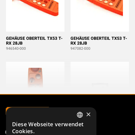
GEHÄUSE OBERTEIL TX53 T-
GEHÄUSE OBERTEIL TX53 T-
RX 28JB
RX 28JB
946540-000
947082-000
×
Diese Webseite verwendet
SWEDISH
GEHÄUSE OBERTEIL BT
CPU/MODEM TX53 T-RX28JB
Cookies.
TX53/T-Rx28JB
941304-000