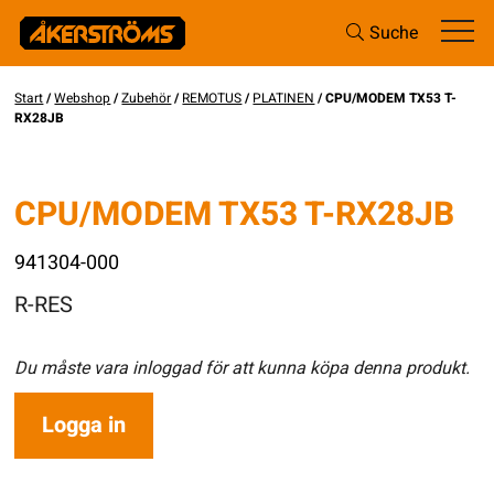
Suche
Start
/
Webshop
/
Zubehör
/
REMOTUS
/
PLATINEN
/ CPU/MODEM TX53 T-
RX28JB
CPU/MODEM TX53 T-RX28JB
941304-000
R-RES
Du måste vara inloggad för att kunna köpa denna produkt.
Logga in