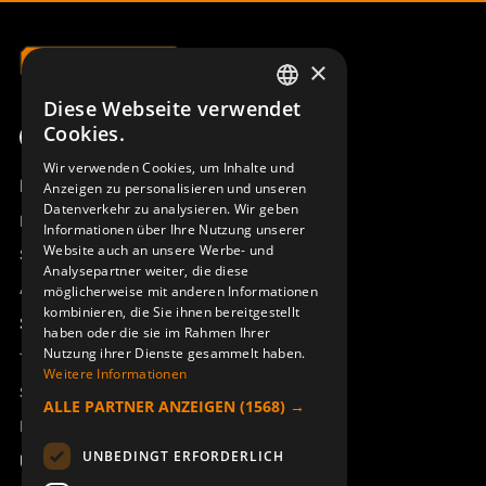
×
Diese Webseite verwendet
SWEDISH
Cookies.
ENGLISH
Wir verwenden Cookies, um Inhalte und
Produktübersicht
Anzeigen zu personalisieren und unseren
DEUTSCH
Datenverkehr zu analysieren. Wir geben
Remotus
Informationen über Ihre Nutzung unserer
Website auch an unsere Werbe- und
Sesam
Analysepartner weiter, die diese
Access_Ctrl
möglicherweise mit anderen Informationen
kombinieren, die Sie ihnen bereitgestellt
Support
haben oder die sie im Rahmen Ihrer
Nutzung ihrer Dienste gesammelt haben.
Technischer Support
Weitere Informationen
Service buchen
ALLE PARTNER ANZEIGEN
(1568) →
Handbücher und Videoanleitungen
UNBEDINGT ERFORDERLICH
Über Åkerströms