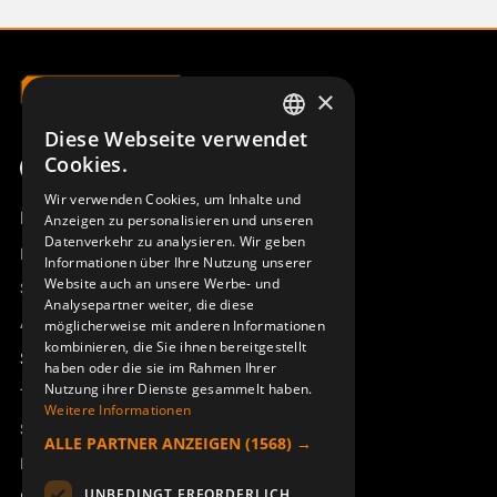
×
Diese Webseite verwendet
SWEDISH
Cookies.
JOYSTICK MJ-2K 1-AXIS DS
JOYSTICK MJ-2K 3-AXIS
ENGLISH
944608-300
944608-400
Wir verwenden Cookies, um Inhalte und
Produktübersicht
Anzeigen zu personalisieren und unseren
DEUTSCH
Datenverkehr zu analysieren. Wir geben
Remotus
Informationen über Ihre Nutzung unserer
Website auch an unsere Werbe- und
Sesam
Analysepartner weiter, die diese
Access_Ctrl
möglicherweise mit anderen Informationen
kombinieren, die Sie ihnen bereitgestellt
Support
haben oder die sie im Rahmen Ihrer
Nutzung ihrer Dienste gesammelt haben.
Technischer Support
Weitere Informationen
Service buchen
ALLE PARTNER ANZEIGEN
(1568) →
Handbücher und Videoanleitungen
UNBEDINGT ERFORDERLICH