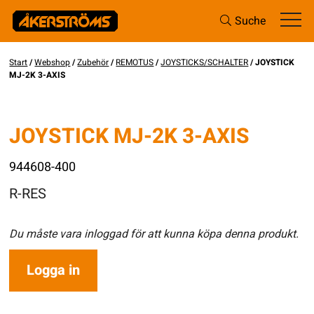
Suche
Start
/
Webshop
/
Zubehör
/
REMOTUS
/
JOYSTICKS/SCHALTER
/ JOYSTICK
MJ-2K 3-AXIS
JOYSTICK MJ-2K 3-AXIS
944608-400
R-RES
Du måste vara inloggad för att kunna köpa denna produkt.
Logga in