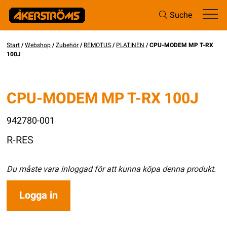
Suche
Start
/
Webshop
/
Zubehör
/
REMOTUS
/
PLATINEN
/ CPU-MODEM MP T-RX
100J
CPU-MODEM MP T-RX 100J
942780-001
R-RES
Du måste vara inloggad för att kunna köpa denna produkt.
Logga in