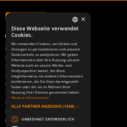
×
Diese Webseite verwendet
SWEDISH
Cookies.
ENGLISH
Wir verwenden Cookies, um Inhalte und
Produktübersicht
Anzeigen zu personalisieren und unseren
DEUTSCH
Datenverkehr zu analysieren. Wir geben
Remotus
Informationen über Ihre Nutzung unserer
Website auch an unsere Werbe- und
Sesam
Analysepartner weiter, die diese
Access_Ctrl
möglicherweise mit anderen Informationen
kombinieren, die Sie ihnen bereitgestellt
Support
haben oder die sie im Rahmen Ihrer
Nutzung ihrer Dienste gesammelt haben.
Technischer Support
Weitere Informationen
Service buchen
ALLE PARTNER ANZEIGEN
(1568) →
Handbücher und Videoanleitungen
UNBEDINGT ERFORDERLICH
Über Åkerströms