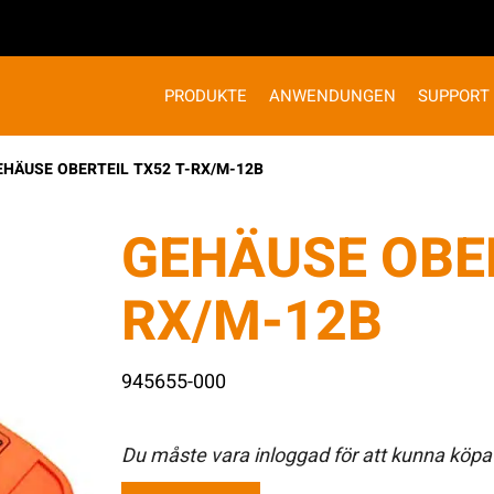
PRODUKTE
ANWENDUNGEN
SUPPORT
EHÄUSE OBERTEIL TX52 T-RX/M-12B
GEHÄUSE OBER
RX/M-12B
945655-000
Du måste vara inloggad för att kunna köpa