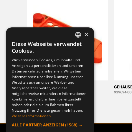
×
Diese Webseite verwendet
SWEDISH
Cookies.
ENGLISH
Wir verwenden Cookies, um Inhalte und
Anzeigen zu personalisieren und unseren
DEUTSCH
Datenverkehr zu analysieren. Wir geben
Informationen über Ihre Nutzung unserer
Website auch an unsere Werbe- und
GEHÄUSE OBERTEIL TX52 FSK12
GEHÄUSE
Analysepartner weiter, die diese
947081-000
939694-00
möglicherweise mit anderen Informationen
kombinieren, die Sie ihnen bereitgestellt
haben oder die sie im Rahmen Ihrer
Nutzung ihrer Dienste gesammelt haben.
Weitere Informationen
ALLE PARTNER ANZEIGEN
(1568) →