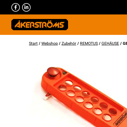
Start
/
Webshop
/
Zubehör
/
REMOTUS
/
GEHÄUSE
/ G