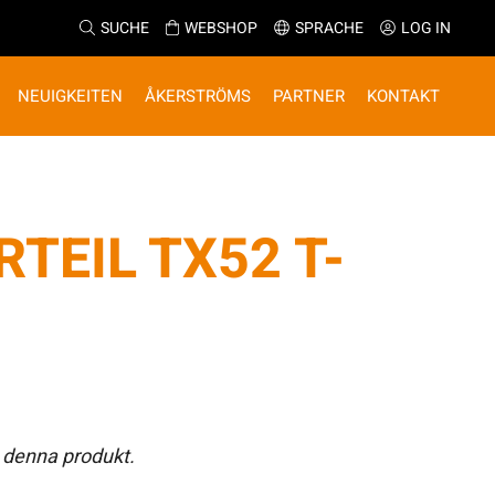
SUCHE
WEBSHOP
SPRACHE
LOG IN
NEUIGKEITEN
ÅKERSTRÖMS
PARTNER
KONTAKT
TEIL TX52 T-
 denna produkt.