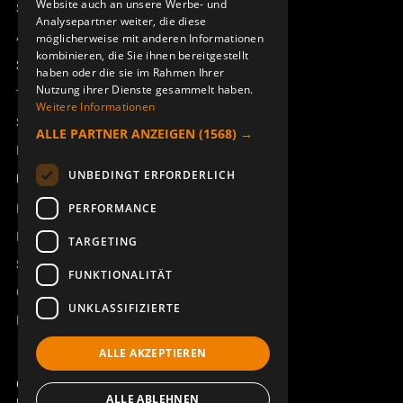
Website auch an unsere Werbe- und
Sesam
Analysepartner weiter, die diese
Access_Ctrl
möglicherweise mit anderen Informationen
kombinieren, die Sie ihnen bereitgestellt
Support
haben oder die sie im Rahmen Ihrer
Nutzung ihrer Dienste gesammelt haben.
Technischer Support
Weitere Informationen
Service buchen
ALLE PARTNER ANZEIGEN
(1568) →
Handbücher und Videoanleitungen
UNBEDINGT ERFORDERLICH
Über Åkerströms
Kontakt
PERFORMANCE
Neuigkeiten
TARGETING
Sicherheit und Richtlinien
FUNKTIONALITÄT
Geschäftsbedingungen
UNKLASSIFIZIERTE
REACH
ALLE AKZEPTIEREN
Copyright ©2026 Åkerströms. All rights reserved.
ALLE ABLEHNEN