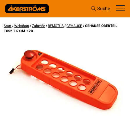
Suche
Start
/
Webshop
/
Zubehör
/
REMOTUS
/
GEHÄUSE
/ GEHÄUSE OBERTEIL
TX52 T-RX/M-12B