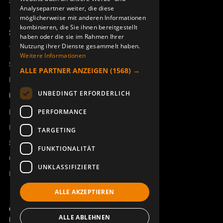
Sesam
Analysepartner weiter, die diese
Access_Ctrl
möglicherweise mit anderen Informationen
kombinieren, die Sie ihnen bereitgestellt
Support
haben oder die sie im Rahmen Ihrer
Nutzung ihrer Dienste gesammelt haben.
Technischer Support
Weitere Informationen
Service buchen
ALLE PARTNER ANZEIGEN
(1568) →
Handbücher und Videoanleitungen
UNBEDINGT ERFORDERLICH
Über Åkerströms
Kontakt
PERFORMANCE
Neuigkeiten
TARGETING
Sicherheit und Richtlinien
FUNKTIONALITÄT
Geschäftsbedingungen
UNKLASSIFIZIERTE
REACH
ALLE AKZEPTIEREN
Copyright ©2026 Åkerströms. All rights reserved.
ALLE ABLEHNEN
Björbovägen 143, 786 97 Björbo.