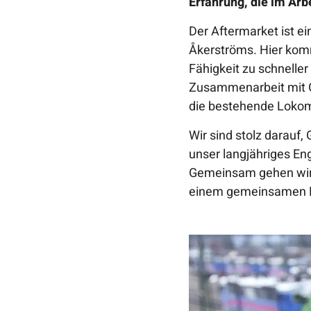
Erfahrung, die im Arb
Der Aftermarket ist e
Åkerströms. Hier kom
Fähigkeit zu schneller 
Zusammenarbeit mit G
die bestehende Lokomo
Wir sind stolz darauf,
unser langjähriges En
Gemeinsam gehen wir 
einem gemeinsamen Fo