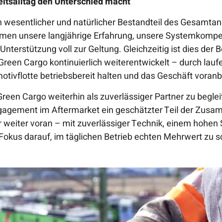
eitsalltag den Unterschied macht
in wesentlicher und natürlicher Bestandteil des Gesamta
men unsere langjährige Erfahrung, unsere Systemkompe
Unterstützung voll zur Geltung. Gleichzeitig ist dies der B
reen Cargo kontinuierlich weiterentwickelt – durch la
tivflotte betriebsbereit halten und das Geschäft voranb
 Green Cargo weiterhin als zuverlässiger Partner zu begle
gagement im Aftermarket ein geschätzter Teil der Zusam
weiter voran – mit zuverlässiger Technik, einem hohen 
kus darauf, im täglichen Betrieb echten Mehrwert zu s