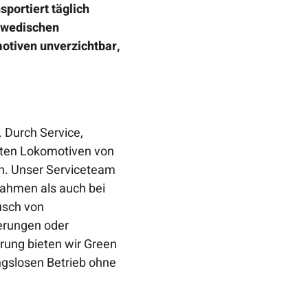
portiert täglich
chwedischen
motiven unverzichtbar,
 Durch Service,
erten Lokomotiven von
en. Unser Serviceteam
nahmen als auch bei
usch von
ierungen oder
arung bieten wir Green
ungslosen Betrieb ohne