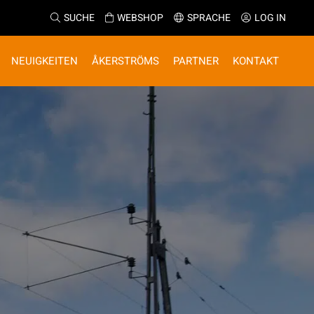
SUCHE
WEBSHOP
SPRACHE
LOG IN
NEUIGKEITEN
ÅKERSTRÖMS
PARTNER
KONTAKT