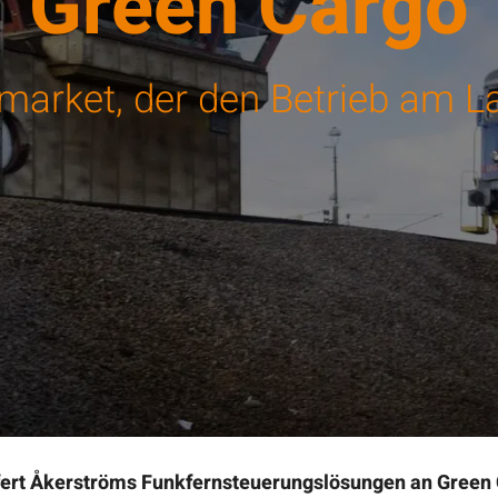
Green Cargo
market, der den Betrieb am L
iefert Åkerströms Funkfernsteuerungslösungen an Gree