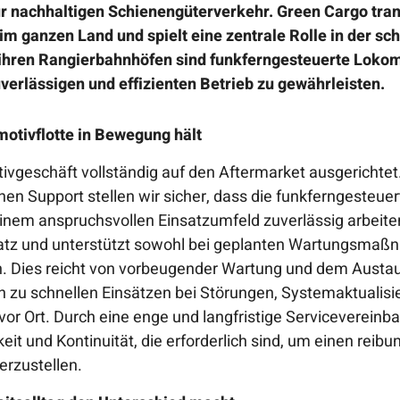
r nachhaltigen Schienengüterverkehr. Green Cargo trans
 ganzen Land und spielt eine zentrale Rolle in der s
f ihren Rangierbahnhöfen sind funkferngesteuerte Loko
verlässigen und effizienten Betrieb zu gewährleisten.
motivflotte in Bewegung hält
ivgeschäft vollständig auf den Aftermarket ausgerichtet.
en Support stellen wir sicher, dass die funkferngesteu
inem anspruchsvollen Einsatzumfeld zuverlässig arbeit
satz und unterstützt sowohl bei geplanten Wartungsmaß
. Dies reicht von vorbeugender Wartung und dem Austa
hin zu schnellen Einsätzen bei Störungen, Systemaktualis
vor Ort. Durch eine enge und langfristige Servicevereinb
eit und Kontinuität, die erforderlich sind, um einen reib
rzustellen.