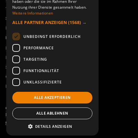
haben oder die sie im Rahmen Ihrer
Nutzung ihrer Dienste gesammelt haben.
Technischer Support
Weitere Informationen
Service buchen
ALLE PARTNER ANZEIGEN
(1568) →
Handbücher und Videoanleitungen
UNBEDINGT ERFORDERLICH
Über Åkerströms
Kontakt
PERFORMANCE
Neuigkeiten
TARGETING
Sicherheit und Richtlinien
FUNKTIONALITÄT
Geschäftsbedingungen
UNKLASSIFIZIERTE
REACH
ALLE AKZEPTIEREN
Copyright ©2026 Åkerströms. All rights reserved.
ALLE ABLEHNEN
Björbovägen 143, 786 97 Björbo.
Code of Conduct
Datenschutzerklärung
DETAILS ANZEIGEN