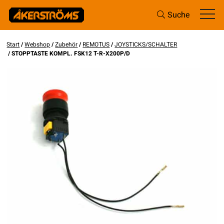
Suche
Start
/
Webshop
/
Zubehör
/
REMOTUS
/
JOYSTICKS/SCHALTER
/ STOPPTASTE KOMPL. FSK12 T-R-X200P/D