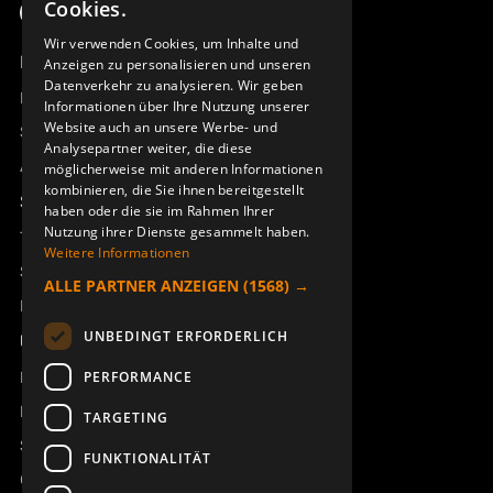
Cookies.
ENGLISH
Wir verwenden Cookies, um Inhalte und
Produktübersicht
Anzeigen zu personalisieren und unseren
DEUTSCH
Datenverkehr zu analysieren. Wir geben
Remotus
Informationen über Ihre Nutzung unserer
Website auch an unsere Werbe- und
Sesam
Analysepartner weiter, die diese
Access_Ctrl
möglicherweise mit anderen Informationen
kombinieren, die Sie ihnen bereitgestellt
Support
haben oder die sie im Rahmen Ihrer
Nutzung ihrer Dienste gesammelt haben.
Technischer Support
Weitere Informationen
Service buchen
ALLE PARTNER ANZEIGEN
(1568) →
Handbücher und Videoanleitungen
UNBEDINGT ERFORDERLICH
Über Åkerströms
Kontakt
PERFORMANCE
Neuigkeiten
TARGETING
Sicherheit und Richtlinien
FUNKTIONALITÄT
Geschäftsbedingungen