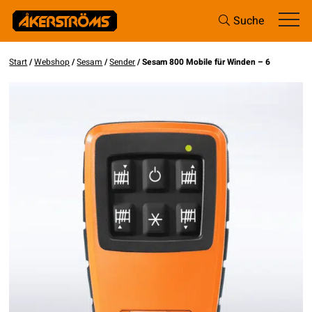
Suche
Start
/
Webshop
/
Sesam
/
Sender
/ Sesam 800 Mobile für Winden – 6