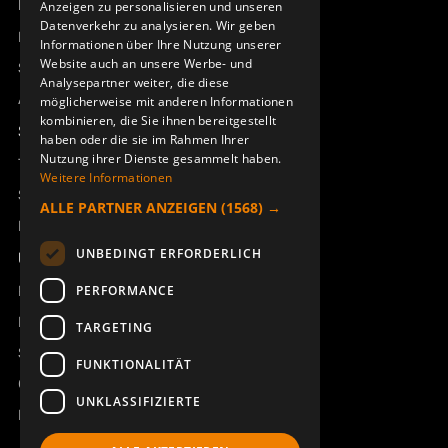
Produktübersicht
Anzeigen zu personalisieren und unseren
DEUTSCH
Datenverkehr zu analysieren. Wir geben
Remotus
Informationen über Ihre Nutzung unserer
Website auch an unsere Werbe- und
Sesam
Analysepartner weiter, die diese
Access_Ctrl
möglicherweise mit anderen Informationen
kombinieren, die Sie ihnen bereitgestellt
Support
haben oder die sie im Rahmen Ihrer
Nutzung ihrer Dienste gesammelt haben.
Technischer Support
Weitere Informationen
Service buchen
ALLE PARTNER ANZEIGEN
(1568) →
Handbücher und Videoanleitungen
UNBEDINGT ERFORDERLICH
Über Åkerströms
Kontakt
PERFORMANCE
Neuigkeiten
TARGETING
Sicherheit und Richtlinien
FUNKTIONALITÄT
Geschäftsbedingungen
UNKLASSIFIZIERTE
REACH