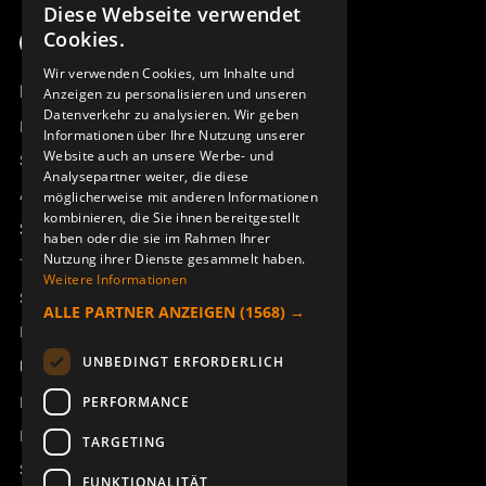
Diese Webseite verwendet
SWEDISH
Cookies.
ENGLISH
Wir verwenden Cookies, um Inhalte und
Produktübersicht
Anzeigen zu personalisieren und unseren
DEUTSCH
Datenverkehr zu analysieren. Wir geben
Remotus
Informationen über Ihre Nutzung unserer
Website auch an unsere Werbe- und
Sesam
Analysepartner weiter, die diese
Access_Ctrl
möglicherweise mit anderen Informationen
kombinieren, die Sie ihnen bereitgestellt
Support
haben oder die sie im Rahmen Ihrer
Nutzung ihrer Dienste gesammelt haben.
Technischer Support
Weitere Informationen
Service buchen
ALLE PARTNER ANZEIGEN
(1568) →
Handbücher und Videoanleitungen
UNBEDINGT ERFORDERLICH
Über Åkerströms
Kontakt
PERFORMANCE
Neuigkeiten
TARGETING
Sicherheit und Richtlinien
FUNKTIONALITÄT