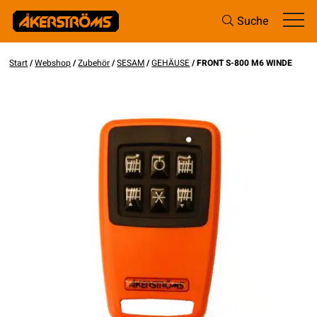
Suche
Start
/
Webshop
/
Zubehör
/
SESAM
/
GEHÄUSE
/ FRONT S-800 M6 WINDE