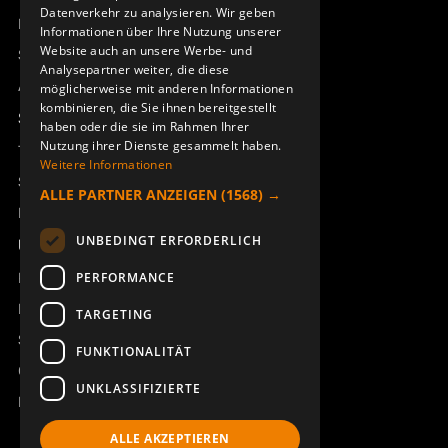
Datenverkehr zu analysieren. Wir geben
Remotus
Informationen über Ihre Nutzung unserer
Website auch an unsere Werbe- und
Sesam
Analysepartner weiter, die diese
Access_Ctrl
möglicherweise mit anderen Informationen
kombinieren, die Sie ihnen bereitgestellt
Support
haben oder die sie im Rahmen Ihrer
Nutzung ihrer Dienste gesammelt haben.
Technischer Support
Weitere Informationen
Service buchen
ALLE PARTNER ANZEIGEN
(1568) →
Handbücher und Videoanleitungen
UNBEDINGT ERFORDERLICH
Über Åkerströms
Kontakt
PERFORMANCE
Neuigkeiten
TARGETING
Sicherheit und Richtlinien
FUNKTIONALITÄT
Geschäftsbedingungen
UNKLASSIFIZIERTE
REACH
ALLE AKZEPTIEREN