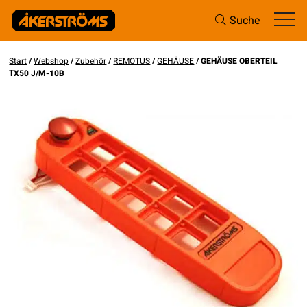
Suche
Start
/
Webshop
/
Zubehör
/
REMOTUS
/
GEHÄUSE
/ GEHÄUSE OBERTEIL
TX50 J/M-10B