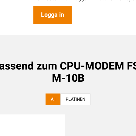
Logga in
passend zum
CPU-MODEM FS
M-10B
All
PLATINEN