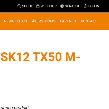
SUCHE
WEBSHOP
SPRACHE
LOG IN
NEUIGKEITEN
ÅKERSTRÖMS
PARTNER
KONTAKT
SK12 TX50 M-
 denna produkt.