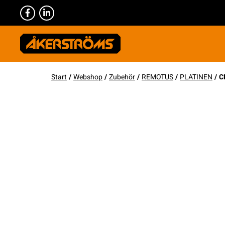
Start
/
Webshop
/
Zubehör
/
REMOTUS
/
PLATINEN
/ C