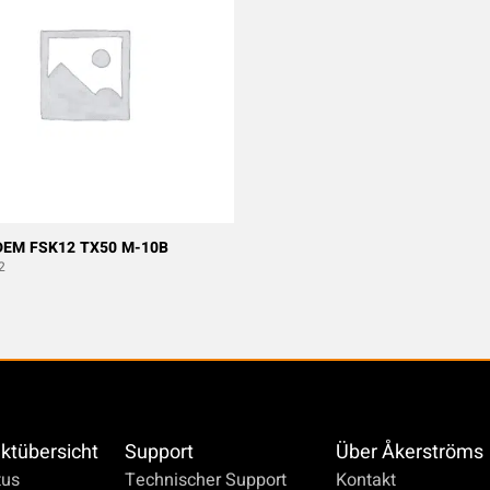
EM FSK12 TX50 M-10B
2
ktübersicht
Support
Über Åkerströms
us
Technischer Support
Kontakt