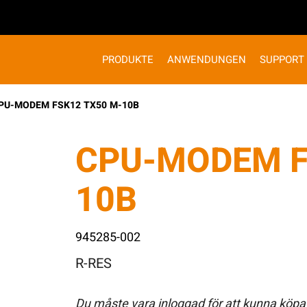
PRODUKTE
ANWENDUNGEN
SUPPORT
PU-MODEM FSK12 TX50 M-10B
CPU-MODEM F
10B
945285-002
R-RES
Du måste vara inloggad för att kunna köpa