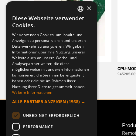
×
Diese Webseite verwendet
SWEDISH
Cookies.
ENGLISH
Wir verwenden Cookies, um Inhalte und
Anzeigen zu personalisieren und unseren
DEUTSCH
Datenverkehr zu analysieren. Wir geben
Informationen über Ihre Nutzung unserer
Website auch an unsere Werbe- und
Analysepartner weiter, die diese
CPU-MODEM BT TX50 M-10B
CPU-MOD
möglicherweise mit anderen Informationen
948223-001
945285-00
kombinieren, die Sie ihnen bereitgestellt
haben oder die sie im Rahmen Ihrer
Nutzung ihrer Dienste gesammelt haben.
Weitere Informationen
ALLE PARTNER ANZEIGEN
(1568) →
UNBEDINGT ERFORDERLICH
Produ
PERFORMANCE
Remot