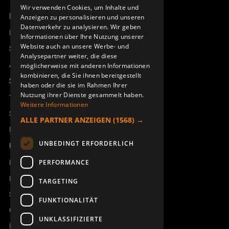
Wir verwenden Cookies, um Inhalte und
Produktübersicht
Anzeigen zu personalisieren und unseren
DEUTSCH
Datenverkehr zu analysieren. Wir geben
Remotus
Informationen über Ihre Nutzung unserer
Website auch an unsere Werbe- und
Sesam
Analysepartner weiter, die diese
Access_Ctrl
möglicherweise mit anderen Informationen
kombinieren, die Sie ihnen bereitgestellt
Support
haben oder die sie im Rahmen Ihrer
Nutzung ihrer Dienste gesammelt haben.
Technischer Support
Weitere Informationen
Service buchen
ALLE PARTNER ANZEIGEN
(1568) →
Handbücher und Videoanleitungen
UNBEDINGT ERFORDERLICH
Über Åkerströms
Kontakt
PERFORMANCE
Neuigkeiten
TARGETING
Sicherheit und Richtlinien
FUNKTIONALITÄT
Geschäftsbedingungen
UNKLASSIFIZIERTE
REACH