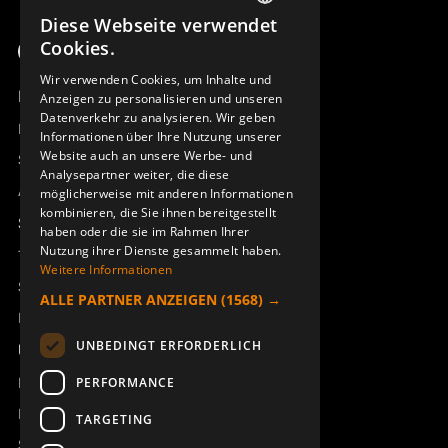
Diese Webseite verwendet
SWEDISH
Cookies.
ENGLISH
Wir verwenden Cookies, um Inhalte und
Produktübersicht
Anzeigen zu personalisieren und unseren
DEUTSCH
Datenverkehr zu analysieren. Wir geben
Remotus
Informationen über Ihre Nutzung unserer
Website auch an unsere Werbe- und
Sesam
Analysepartner weiter, die diese
Access_Ctrl
möglicherweise mit anderen Informationen
kombinieren, die Sie ihnen bereitgestellt
Support
haben oder die sie im Rahmen Ihrer
Nutzung ihrer Dienste gesammelt haben.
Technischer Support
Weitere Informationen
Service buchen
ALLE PARTNER ANZEIGEN
(1568) →
Handbücher und Videoanleitungen
UNBEDINGT ERFORDERLICH
Über Åkerströms
Kontakt
PERFORMANCE
Neuigkeiten
TARGETING
Sicherheit und Richtlinien