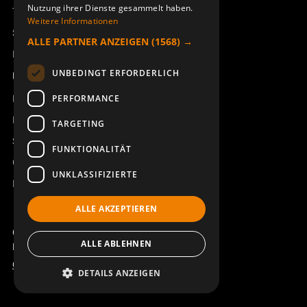
Nutzung ihrer Dienste gesammelt haben.
Technischer Support
Weitere Informationen
Service buchen
ALLE PARTNER ANZEIGEN
(1568) →
Handbücher und Videoanleitungen
UNBEDINGT ERFORDERLICH
Über Åkerströms
Kontakt
PERFORMANCE
Neuigkeiten
TARGETING
Sicherheit und Richtlinien
FUNKTIONALITÄT
Geschäftsbedingungen
UNKLASSIFIZIERTE
REACH
ALLE AKZEPTIEREN
Copyright ©2026 Åkerströms. All rights reserved.
ALLE ABLEHNEN
Björbovägen 143, 786 97 Björbo.
Code of Conduct
Datenschutzerklärung
DETAILS ANZEIGEN