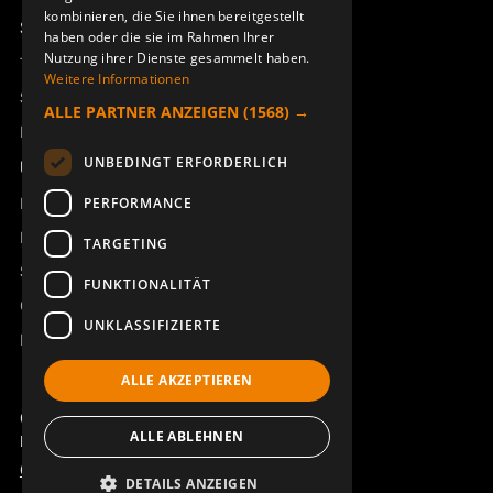
kombinieren, die Sie ihnen bereitgestellt
Support
haben oder die sie im Rahmen Ihrer
Nutzung ihrer Dienste gesammelt haben.
Technischer Support
Weitere Informationen
Service buchen
ALLE PARTNER ANZEIGEN
(1568) →
Handbücher und Videoanleitungen
UNBEDINGT ERFORDERLICH
Über Åkerströms
Kontakt
PERFORMANCE
Neuigkeiten
TARGETING
Sicherheit und Richtlinien
FUNKTIONALITÄT
Geschäftsbedingungen
UNKLASSIFIZIERTE
REACH
ALLE AKZEPTIEREN
Copyright ©2026 Åkerströms. All rights reserved.
ALLE ABLEHNEN
Björbovägen 143, 786 97 Björbo.
Code of Conduct
Datenschutzerklärung
DETAILS ANZEIGEN