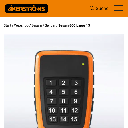
Suche
Start
/
Webshop
/
Sesam
/
Sender
/ Sesam 800 Large 15