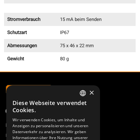
Stromverbrauch
15 mA beim Senden
Schutzart
IP67
Abmessungen
75 x 46 x 22 mm
Gewicht
80 g
×
Diese Webseite verwendet
SWEDISH
Cookies.
ENGLISH
Wir verwenden Cookies, um Inhalte und
Produktübersicht
Anzeigen zu personalisieren und unseren
DEUTSCH
Datenverkehr zu analysieren. Wir geben
Remotus
Informationen über Ihre Nutzung unserer