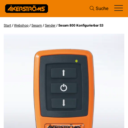
Suche
Start
/
Webshop
/
Sesam
/
Sender
/ Sesam 800 Konfigurierbar S3