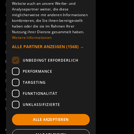
Website auch an unsere Werbe- und
Sesam
Analysepartner weiter, die diese
Access_Ctrl
möglicherweise mit anderen Informationen
kombinieren, die Sie ihnen bereitgestellt
Support
haben oder die sie im Rahmen Ihrer
Nutzung ihrer Dienste gesammelt haben.
Technischer Support
Weitere Informationen
Service buchen
ALLE PARTNER ANZEIGEN
(1568) →
Handbücher und Videoanleitungen
UNBEDINGT ERFORDERLICH
Über Åkerströms
Kontakt
PERFORMANCE
Neuigkeiten
TARGETING
Sicherheit und Richtlinien
FUNKTIONALITÄT
Geschäftsbedingungen
UNKLASSIFIZIERTE
REACH
ALLE AKZEPTIEREN
Copyright ©2026 Åkerströms. All rights reserved.