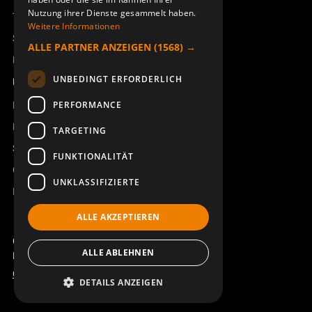
Nutzung ihrer Dienste gesammelt haben.
Technischer Support
Weitere Informationen
Service buchen
ALLE PARTNER ANZEIGEN
(1568) →
Handbücher und Videoanleitungen
UNBEDINGT ERFORDERLICH
Über Åkerströms
Kontakt
PERFORMANCE
Neuigkeiten
TARGETING
Sicherheit und Richtlinien
FUNKTIONALITÄT
Geschäftsbedingungen
UNKLASSIFIZIERTE
REACH
ALLE AKZEPTIEREN
Copyright ©2026 Åkerströms. All rights reserved.
ALLE ABLEHNEN
Björbovägen 143, 786 97 Björbo.
Code of Conduct
Datenschutzerklärung
DETAILS ANZEIGEN