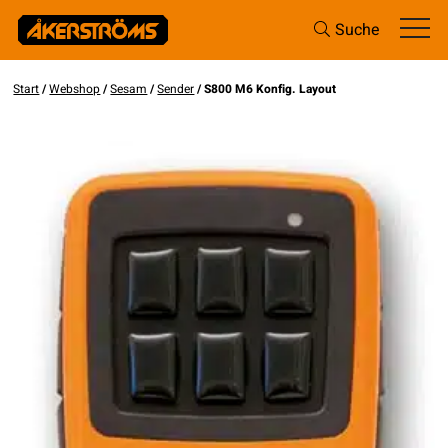
Suche
Start
/
Webshop
/
Sesam
/
Sender
/ S800 M6 Konfig. Layout