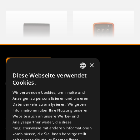
×
Diese Webseite verwendet
SWEDISH
GURTHALTER-SET CLIP-ON
FRONT S-800 M6 OHNE
Cookies.
TX50-54
SYMBOLE
ENGLISH
934158-000
948107-003
Wir verwenden Cookies, um Inhalte und
Produktübersicht
Anzeigen zu personalisieren und unseren
DEUTSCH
Datenverkehr zu analysieren. Wir geben
Remotus
Informationen über Ihre Nutzung unserer
Website auch an unsere Werbe- und
Sesam
Analysepartner weiter, die diese
Access_Ctrl
möglicherweise mit anderen Informationen
kombinieren, die Sie ihnen bereitgestellt
Support
haben oder die sie im Rahmen Ihrer