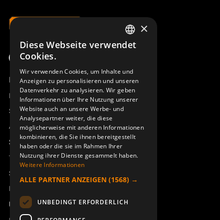
×
Diese Webseite verwendet
SWEDISH
Cookies.
ENGLISH
Wir verwenden Cookies, um Inhalte und
Produktübersicht
Anzeigen zu personalisieren und unseren
DEUTSCH
Datenverkehr zu analysieren. Wir geben
Remotus
Informationen über Ihre Nutzung unserer
Website auch an unsere Werbe- und
Sesam
Analysepartner weiter, die diese
Access_Ctrl
möglicherweise mit anderen Informationen
kombinieren, die Sie ihnen bereitgestellt
Support
haben oder die sie im Rahmen Ihrer
Nutzung ihrer Dienste gesammelt haben.
Technischer Support
Weitere Informationen
Service buchen
ALLE PARTNER ANZEIGEN
(1568) →
Handbücher und Videoanleitungen
UNBEDINGT ERFORDERLICH
Über Åkerströms