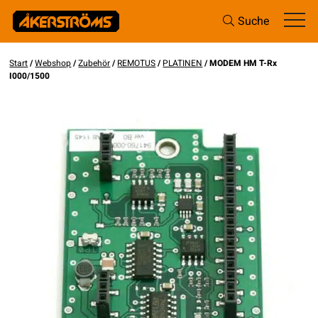
Suche
Start
/
Webshop
/
Zubehör
/
REMOTUS
/
PLATINEN
/ MODEM HM T-Rx
I000/1500