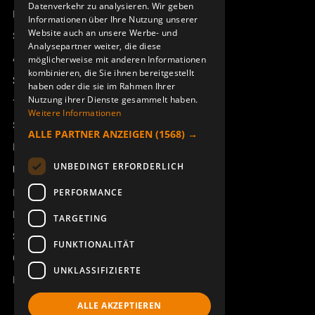
Datenverkehr zu analysieren. Wir geben
Remotus
Informationen über Ihre Nutzung unserer
Website auch an unsere Werbe- und
Sesam
Analysepartner weiter, die diese
Access_Ctrl
möglicherweise mit anderen Informationen
kombinieren, die Sie ihnen bereitgestellt
Support
haben oder die sie im Rahmen Ihrer
Nutzung ihrer Dienste gesammelt haben.
Technischer Support
Weitere Informationen
Service buchen
ALLE PARTNER ANZEIGEN
(1568) →
Handbücher und Videoanleitungen
UNBEDINGT ERFORDERLICH
Über Åkerströms
Kontakt
PERFORMANCE
Neuigkeiten
TARGETING
Sicherheit und Richtlinien
FUNKTIONALITÄT
Geschäftsbedingungen
UNKLASSIFIZIERTE
REACH
ALLE AKZEPTIEREN