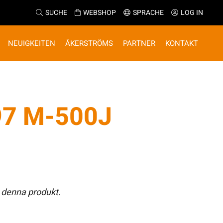
SUCHE
WEBSHOP
SPRACHE
LOG IN
NEUIGKEITEN
ÅKERSTRÖMS
PARTNER
KONTAKT
7 M-500J
 denna produkt.