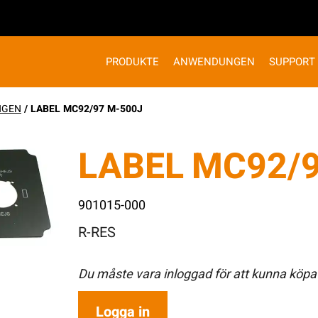
PRODUKTE
ANWENDUNGEN
SUPPORT
NGEN
/ LABEL MC92/97 M-500J
LABEL MC92/9
901015-000
R-RES
Du måste vara inloggad för att kunna köpa
Logga in