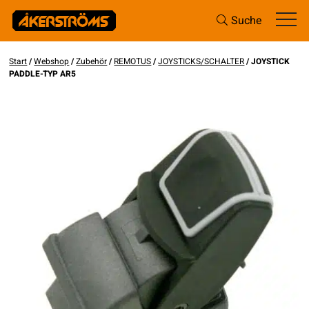
Suche
Start
/
Webshop
/
Zubehör
/
REMOTUS
/
JOYSTICKS/SCHALTER
/ JOYSTICK
PADDLE-TYP AR5