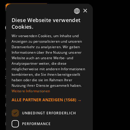
×
Diese Webseite verwendet
SWEDISH
Cookies.
ENGLISH
Wir verwenden Cookies, um Inhalte und
Produktübersicht
Anzeigen zu personalisieren und unseren
DEUTSCH
Datenverkehr zu analysieren. Wir geben
Remotus
Informationen über Ihre Nutzung unserer
Website auch an unsere Werbe- und
Sesam
Analysepartner weiter, die diese
Access_Ctrl
möglicherweise mit anderen Informationen
kombinieren, die Sie ihnen bereitgestellt
Support
haben oder die sie im Rahmen Ihrer
Nutzung ihrer Dienste gesammelt haben.
Technischer Support
Weitere Informationen
Service buchen
ALLE PARTNER ANZEIGEN
(1568) →
Handbücher und Videoanleitungen
UNBEDINGT ERFORDERLICH
Über Åkerströms
Kontakt
PERFORMANCE