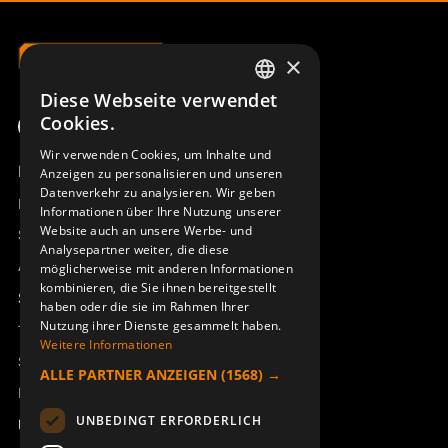
×
Diese Webseite verwendet
SWEDISH
Cookies.
ENGLISH
Wir verwenden Cookies, um Inhalte und
Produktübersicht
Anzeigen zu personalisieren und unseren
DEUTSCH
Datenverkehr zu analysieren. Wir geben
Remotus
Informationen über Ihre Nutzung unserer
Website auch an unsere Werbe- und
Sesam
Analysepartner weiter, die diese
Access_Ctrl
möglicherweise mit anderen Informationen
kombinieren, die Sie ihnen bereitgestellt
Support
haben oder die sie im Rahmen Ihrer
Nutzung ihrer Dienste gesammelt haben.
Technischer Support
Weitere Informationen
Service buchen
ALLE PARTNER ANZEIGEN
(1568) →
Handbücher und Videoanleitungen
UNBEDINGT ERFORDERLICH
Über Åkerströms