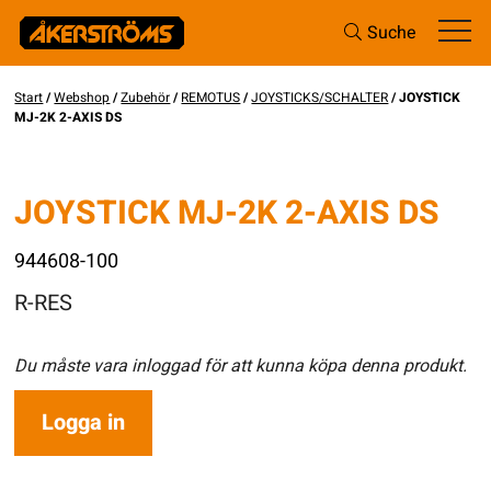
Suche
Start
/
Webshop
/
Zubehör
/
REMOTUS
/
JOYSTICKS/SCHALTER
/ JOYSTICK
MJ-2K 2-AXIS DS
JOYSTICK MJ-2K 2-AXIS DS
944608-100
R-RES
Du måste vara inloggad för att kunna köpa denna produkt.
Logga in