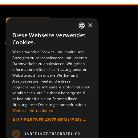
×
Diese Webseite verwendet
SWEDISH
Cookies.
ENGLISH
Wir verwenden Cookies, um Inhalte und
Produktübersicht
Anzeigen zu personalisieren und unseren
DEUTSCH
Datenverkehr zu analysieren. Wir geben
Remotus
Informationen über Ihre Nutzung unserer
Website auch an unsere Werbe- und
Sesam
Analysepartner weiter, die diese
Access_Ctrl
möglicherweise mit anderen Informationen
kombinieren, die Sie ihnen bereitgestellt
Support
haben oder die sie im Rahmen Ihrer
Nutzung ihrer Dienste gesammelt haben.
Technischer Support
Weitere Informationen
Service buchen
ALLE PARTNER ANZEIGEN
(1568) →
Handbücher und Videoanleitungen
UNBEDINGT ERFORDERLICH
Über Åkerströms