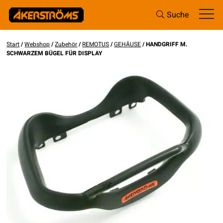
Suche
Start
/
Webshop
/
Zubehör
/
REMOTUS
/
GEHÄUSE
/ HANDGRIFF M.
SCHWARZEM BÜGEL FÜR DISPLAY