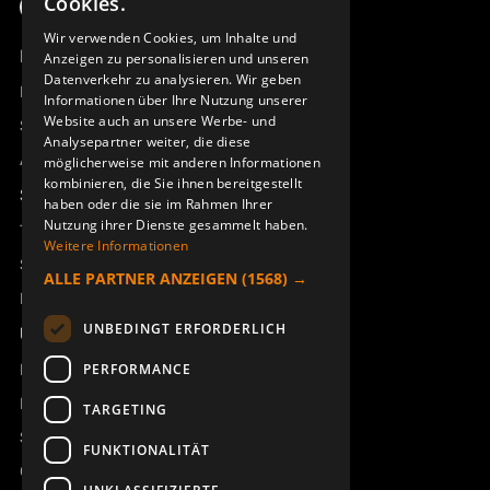
Cookies.
ENGLISH
Wir verwenden Cookies, um Inhalte und
Produktübersicht
Anzeigen zu personalisieren und unseren
DEUTSCH
Datenverkehr zu analysieren. Wir geben
Remotus
Informationen über Ihre Nutzung unserer
Website auch an unsere Werbe- und
Sesam
Analysepartner weiter, die diese
Access_Ctrl
möglicherweise mit anderen Informationen
kombinieren, die Sie ihnen bereitgestellt
Support
haben oder die sie im Rahmen Ihrer
Nutzung ihrer Dienste gesammelt haben.
Technischer Support
Weitere Informationen
Service buchen
ALLE PARTNER ANZEIGEN
(1568) →
Handbücher und Videoanleitungen
UNBEDINGT ERFORDERLICH
Über Åkerströms
Kontakt
PERFORMANCE
Neuigkeiten
TARGETING
Sicherheit und Richtlinien
FUNKTIONALITÄT
Geschäftsbedingungen